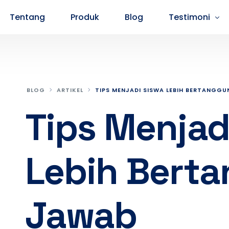
Tentang
Produk
Blog
Testimoni
Testimoni Peserta SMA
Testimoni P
BLOG
ARTIKEL
TIPS MENJADI SISWA LEBIH BERTANGG
Tips Menjad
Lebih Bert
Jawab