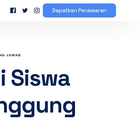
Dapatkan Penawaran
eserta Mahasiswa
Testimoni Peserta Bimbel
UNG JAWAB
i Siswa
anggung