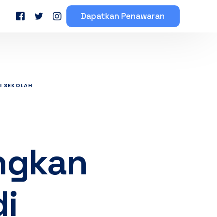
Dapatkan Penawaran
eserta Mahasiswa
Testimoni Peserta Bimbel
I SEKOLAH
ngkan
di