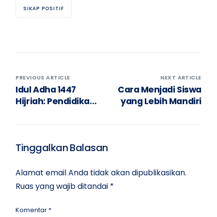
SIKAP POSITIF
PREVIOUS ARTICLE
NEXT ARTICLE
Idul Adha 1447
Cara Menjadi Siswa
Hijriah: Pendidikan
yang Lebih Mandiri
Nilai Pengorbanan
dan Kepedulian
Sosial di Sekolah
Tinggalkan Balasan
Alamat email Anda tidak akan dipublikasikan.
Ruas yang wajib ditandai
*
Komentar
*