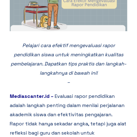
Pelajari cara efektif mengevaluasi rapor
pendidikan siswa untuk meningkatkan kualitas
pembelajaran. Dapatkan tips praktis dan langkah-
langkahnya di bawah ini!
–
Mediascanter.id –
Evaluasi rapor pendidikan
adalah langkah penting dalam menilai perjalanan
akademik siswa dan efektivitas pengajaran.
Rapor tidak hanya sekadar angka, tetapi juga alat
refleksi bagi guru dan sekolah untuk