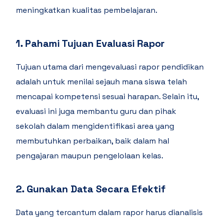
meningkatkan kualitas pembelajaran.
1.
Pahami Tujuan Evaluasi Rapor
Tujuan utama dari mengevaluasi rapor pendidikan
adalah untuk menilai sejauh mana siswa telah
mencapai kompetensi sesuai harapan. Selain itu,
evaluasi ini juga membantu guru dan pihak
sekolah dalam mengidentifikasi area yang
membutuhkan perbaikan, baik dalam hal
pengajaran maupun pengelolaan kelas.
2.
Gunakan Data Secara Efektif
Data yang tercantum dalam rapor harus dianalisis