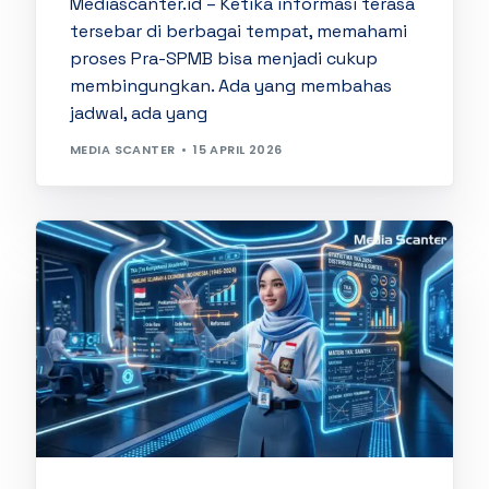
Mediascanter.id – Ketika informasi terasa
tersebar di berbagai tempat, memahami
proses Pra-SPMB bisa menjadi cukup
membingungkan. Ada yang membahas
jadwal, ada yang
MEDIA SCANTER
15 APRIL 2026