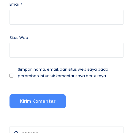
Email
*
Situs Web
Simpan nama, email, dan situs web saya pada
peramban ini untuk komentar saya berikutnya.