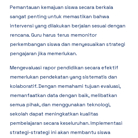
Pemantauan kemajuan siswa secara berkala
sangat penting untuk memastikan bahwa
intervensi yang dilakukan berjalan sesuai dengan
rencana. Guru harus terus memonitor
perkembangan siswa dan menyesuaikan strategi
pengajaran jika memerlukan.
Mengevaluasi rapor pendidikan secara efektif
memerlukan pendekatan yang sistematis dan
kolaboratif. Dengan memahami tujuan evaluasi,
memanfaatkan data dengan baik, melibatkan
semua pihak, dan menggunakan teknologi,
sekolah dapat meningkatkan kualitas
pembelajaran secara keseluruhan. Implementasi
strategi-strategi ini akan membantu siswa