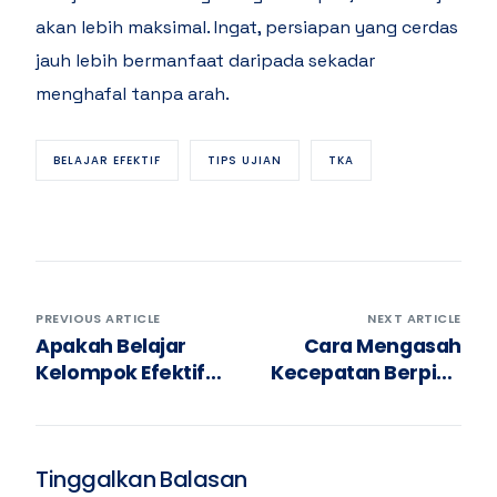
akan lebih maksimal. Ingat, persiapan yang cerdas
jauh lebih bermanfaat daripada sekadar
menghafal tanpa arah.
BELAJAR EFEKTIF
TIPS UJIAN
TKA
PREVIOUS ARTICLE
NEXT ARTICLE
Apakah Belajar
Cara Mengasah
Kelompok Efektif
Kecepatan Berpikir
untuk Menghafal
untuk Soal TKA
Rumus TKA?
Tinggalkan Balasan