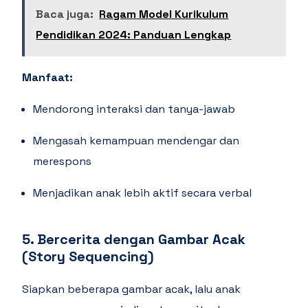
Baca juga:
Ragam Model Kurikulum
Pendidikan 2024: Panduan Lengkap
Manfaat:
Mendorong interaksi dan tanya-jawab
Mengasah kemampuan mendengar dan
merespons
Menjadikan anak lebih aktif secara verbal
5.
Bercerita dengan Gambar Acak
(Story Sequencing)
Siapkan beberapa gambar acak, lalu anak