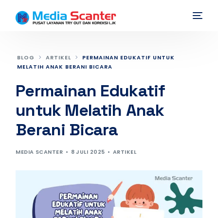
BLOG
ARTIKEL
PERMAINAN EDUKATIF UNTUK
MELATIH ANAK BERANI BICARA
Permainan Edukatif
untuk Melatih Anak
Berani Bicara
MEDIA SCANTER
8 JULI 2025
ARTIKEL