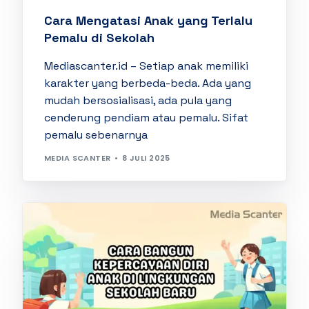
Cara Mengatasi Anak yang Terlalu
Pemalu di Sekolah
Mediascanter.id – Setiap anak memiliki
karakter yang berbeda-beda. Ada yang
mudah bersosialisasi, ada pula yang
cenderung pendiam atau pemalu. Sifat
pemalu sebenarnya
MEDIA SCANTER
8 JULI 2025