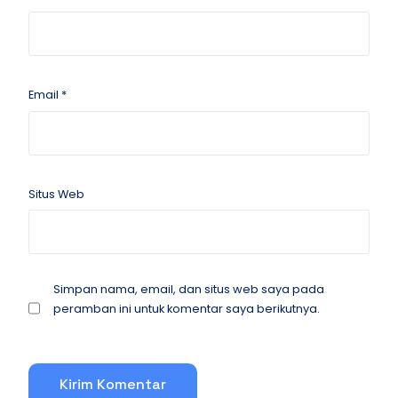
Email
*
Situs Web
Simpan nama, email, dan situs web saya pada
peramban ini untuk komentar saya berikutnya.