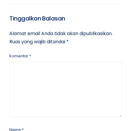
Tinggalkan Balasan
Alamat email Anda tidak akan dipublikasikan.
Ruas yang wajib ditandai
*
Komentar
*
Nama
*