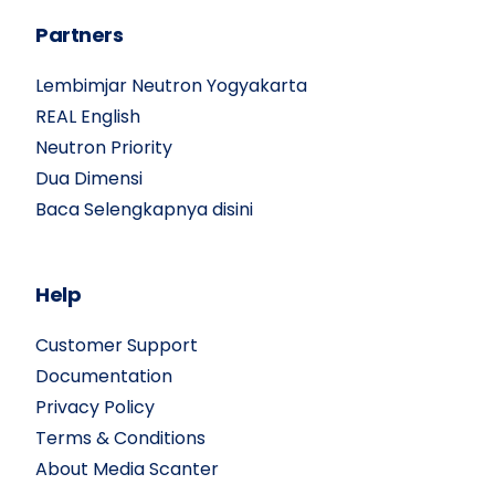
Partners
Lembimjar Neutron Yogyakarta
REAL English
Neutron Priority
Dua Dimensi
Baca Selengkapnya disini
Help
Customer Support
Documentation
Privacy Policy
Terms & Conditions
About Media Scanter