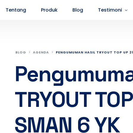
Tentang
Produk
Blog
Testimoni
Testimoni Peserta SMA
Testimoni P
BLOG
AGENDA
PENGUMUMAN HASIL TRYOUT TOP UP 2
Pengumuman
TRYOUT TOP
SMAN 6 YK