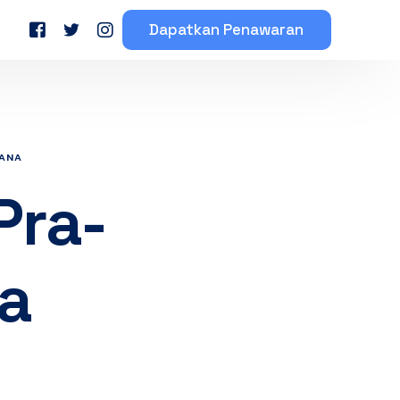
Dapatkan Penawaran
eserta Mahasiswa
Testimoni Peserta Bimbel
HANA
Pra-
a