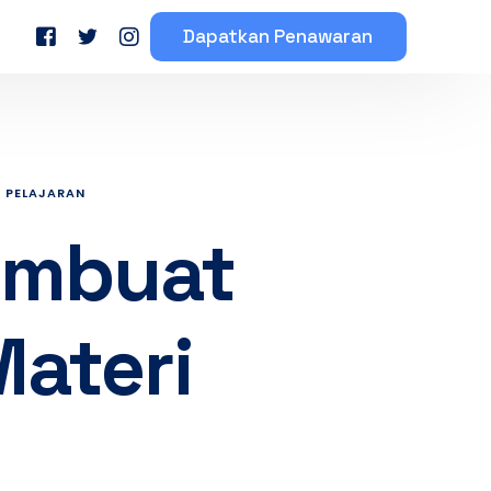
Dapatkan Penawaran
eserta Mahasiswa
Testimoni Peserta Bimbel
 PELAJARAN
embuat
ateri