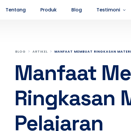
Tentang
Produk
Blog
Testimoni
Testimoni Peserta SMA
Testimoni P
BLOG
ARTIKEL
MANFAAT MEMBUAT RINGKASAN MATERI
Manfaat M
Ringkasan M
Pelajaran