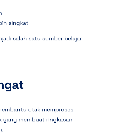
n
ih singkat
jadi salah satu sumber belajar
ngat
i membantu otak memproses
iswa yang membuat ringkasan
n.