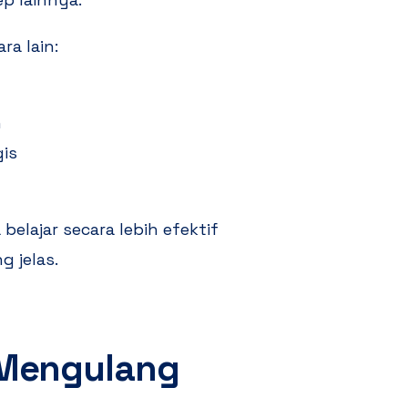
a lain:
h
is
elajar secara lebih efektif
 jelas.
Mengulang