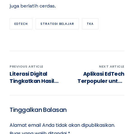
juga berlatih cerdas.
EDTECH
STRATEGI BELAJAR
TKA
PREVIOUS ARTICLE
NEXT ARTICLE
Literasi Digital
Aplikasi EdTech
Tingkatkan Hasil
Terpopuler untuk
Tes Kemampuan
Persiapan TKA 2025
Akademik (TKA)
Tinggalkan Balasan
Alamat email Anda tidak akan dipublikasikan.
Ruas yang wajib ditandai
*