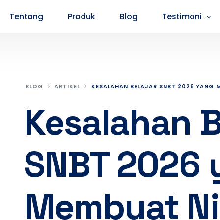
Tentang
Produk
Blog
Testimoni
Testimoni Peserta SMA
Testimoni P
BLOG
ARTIKEL
KESALAHAN BELAJAR SNBT 2026 YANG M
Kesalahan B
SNBT 2026 
Membuat Nil