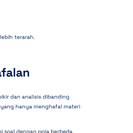
ebih terarah.
afalan
ir dan analisis dibanding
 yang hanya menghafal materi
i soal dengan pola berbeda.