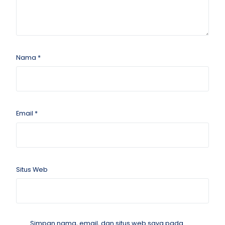
Nama
*
Email
*
Situs Web
Simpan nama, email, dan situs web saya pada