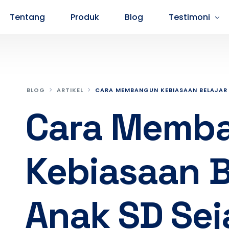
Tentang
Produk
Blog
Testimoni
Testimoni Peserta SMA
Testimoni P
BLOG
ARTIKEL
CARA MEMBANGUN KEBIASAAN BELAJAR A
Cara Memb
Kebiasaan B
Anak SD Seja