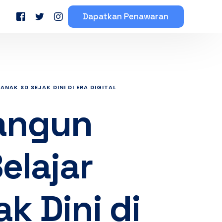
Dapatkan Penawaran
eserta Mahasiswa
Testimoni Peserta Bimbel
NAK SD SEJAK DINI DI ERA DIGITAL
angun
elajar
k Dini di