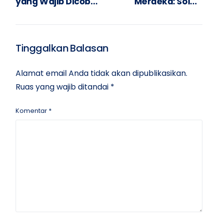
yang Wajib Dicoba
Merdeka: Solusi
di 2025
Pendidikan Inovatif
di 2025
Tinggalkan Balasan
Alamat email Anda tidak akan dipublikasikan.
Ruas yang wajib ditandai
*
Komentar
*