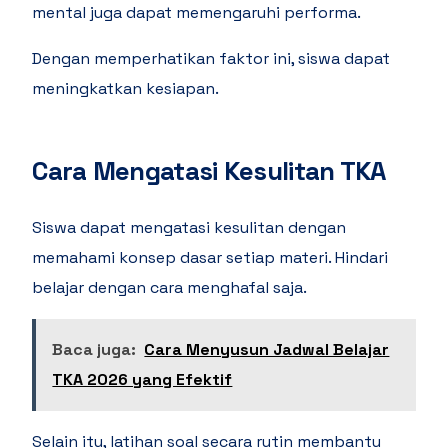
mental juga dapat memengaruhi performa.
Dengan memperhatikan faktor ini, siswa dapat
meningkatkan kesiapan.
Cara Mengatasi Kesulitan TKA
Siswa dapat mengatasi kesulitan dengan
memahami konsep dasar setiap materi. Hindari
belajar dengan cara menghafal saja.
Baca juga:
Cara Menyusun Jadwal Belajar
TKA 2026 yang Efektif
Selain itu, latihan soal secara rutin membantu