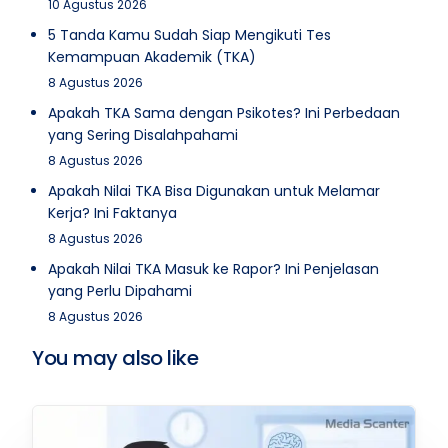
10 Agustus 2026
5 Tanda Kamu Sudah Siap Mengikuti Tes
Kemampuan Akademik (TKA)
8 Agustus 2026
Apakah TKA Sama dengan Psikotes? Ini Perbedaan
yang Sering Disalahpahami
8 Agustus 2026
Apakah Nilai TKA Bisa Digunakan untuk Melamar
Kerja? Ini Faktanya
8 Agustus 2026
Apakah Nilai TKA Masuk ke Rapor? Ini Penjelasan
yang Perlu Dipahami
8 Agustus 2026
You may also like