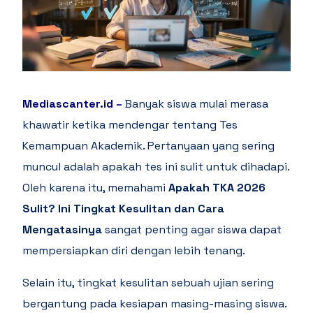
Mediascanter.id
–
Banyak siswa mulai merasa
khawatir ketika mendengar tentang Tes
Kemampuan Akademik. Pertanyaan yang sering
muncul adalah apakah tes ini sulit untuk dihadapi.
Oleh karena itu, memahami
Apakah TKA 2026
Sulit? Ini Tingkat Kesulitan dan Cara
Mengatasinya
sangat penting agar siswa dapat
mempersiapkan diri dengan lebih tenang.
Selain itu, tingkat kesulitan sebuah ujian sering
bergantung pada kesiapan masing-masing siswa.