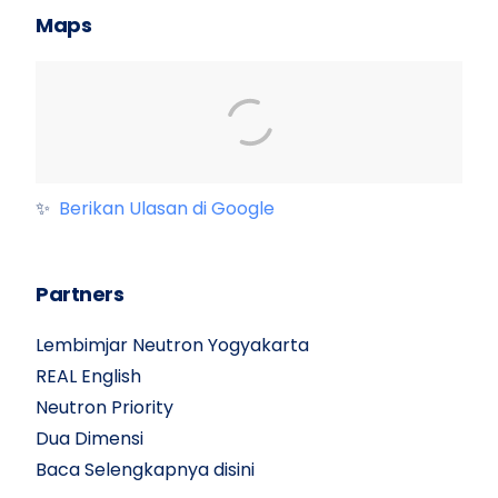
Maps
✨
Berikan Ulasan di Google
Partners
Lembimjar Neutron Yogyakarta
REAL English
Neutron Priority
Dua Dimensi
Baca Selengkapnya disini