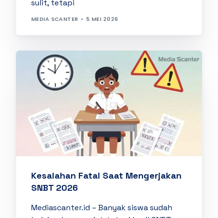
sulit, tetapi
MEDIA SCANTER
5 MEI 2026
Kesalahan Fatal Saat Mengerjakan
SNBT 2026
Mediascanter.id – Banyak siswa sudah