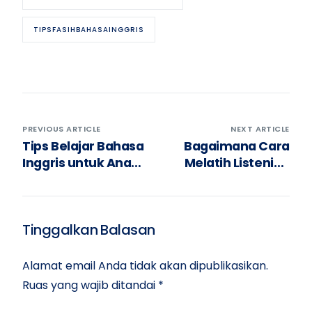
TIPSFASIHBAHASAINGGRIS
PREVIOUS ARTICLE
NEXT ARTICLE
Tips Belajar Bahasa
Bagaimana Cara
Inggris untuk Anak
Melatih Listening
agar Tidak Mudah
Skill yang Efektif?
Bosan
Tinggalkan Balasan
Alamat email Anda tidak akan dipublikasikan.
Ruas yang wajib ditandai
*